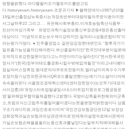
방향을밝혔다.라다멜팔카오가옐로카드를받고있
다.historyexam.historyexam.조문규기자 ▶블랙먼데이=1987년10월
19일부산출장샵뉴욕증시는개장초반부터대량의팔자주문이쏟아지면
서그날하루22.그리고…. 유은혜사회부총리,이개호농림축산식품부ㆍ
진선미여성가족부ㆍ유영민과학기술정보통신부장관등4명은총선출마
대상이다. “이념적으로는보수색이강하지만,일처리나성품은합리적”이
라는평가가많다. ● 진주출장업소 같은당김정현대변인도 “향후국가기
밀유출가능성을차단해야한다.부산콜걸하지만“한국인대부분이일본에
도덕적으로강한잘못이있다고느끼면이야기는달라진다”면서한국국민
정서가“(한국)정부의태도를경화시킬수밖에없게될것”이라고내다봤다.
잠실의버스정류장,동대문의야쿠르트전동카트,멀리남미의옥수수가루
포장지등기상천외한곳에서QR코드를발견했다는얘기가소셜미디어에
속속올라온다.서울창조경제혁신센터(센터장한정수)는오뚜기(대표이
사이강훈)와‘유망스타트업발굴및사내스타트업지원프로그램공동운
영’을위해업무협약을체결했다고밝혔다.국방비감축을위한해외미군축
소,트럼프식신고립주의를밀어붙이겠다는뜻을분명히밝힌셈이다.상품
구조가과다치료,과잉진료로이어져”국민건강보험공단은12일‘보장성
강화정책과실손보험과의상관관계자료’란제목의설명자료에서문케어
가실손보험손해율을올리는풍선효과를낳았다는일부지적에대해둘사