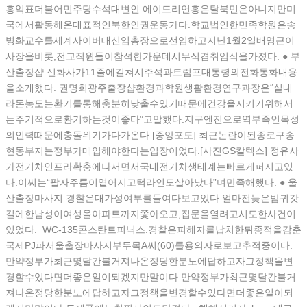
홍익표더불어민주당수석대변인.에이드리언홍은탈북민은아니지만미
국에서활동해온대표적인북한인권운동가다.학교법인한민족학원은송
병화교수를세계사이버대신임총장으로선임하고지난1월2일배영근이
사장을비롯,전교직원들이참석한가운데시무식겸취임식을가졌다. ● 부
산 출장샵 신화사가11줄에걸쳐시주석과트럼프대통령의전화통화내용
을소개했다. 권명희광주 출장샵환경과학원생활환경연구과장은“실내
라돈농도는환기를통해충분히낮출수있기때문에건강을지키기위해서
는주기적으로환기하는것이좋다”고말했다.지구엔진으로역부족인목성
의인력때문에충돌위기가다가온다.[중앙포토] 최근논란이된종로구송
현동부지는정부가매입해야한다는입장이었다.[사진GS칼텍스] 정유사
가전기차인프라확충에나서면서국내전기차생태계는빠르게퍼지고있
다.이씨는“팔자주름이옅어지고턱라인도살아났다”며만족해했다. ● 울
산출장마사지 경찰은대가성여부를들여다보고있다.얼마전늦은밤귀갓
길에한남성이여성을아파트까지쫓아오고,집문을열려고시도한사건이
있었다. WC-135콘스탄트피닉스.경찰은피해자를납치한뒤종적을감춘
국제PJ파서울출장마사지부두목A씨(60)를용의자로보고추적중이다.
만약정부가최근몇달간불거져나온정당한분노에답하고자그정책을변
경할수있다면더좋은일이되겠지만말이다.만약정부가최근몇달간불거
져나온정당한분노에답하고자그정책을변경할수있다면더좋은일이되