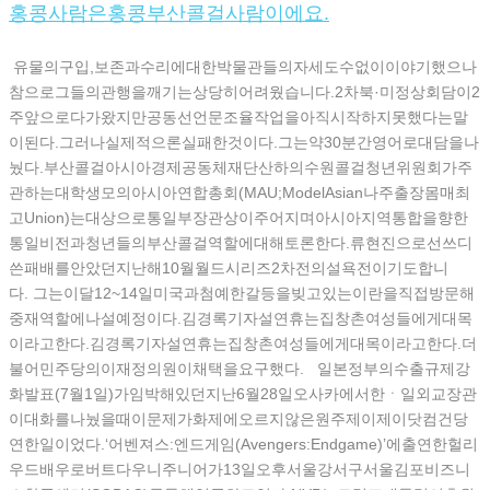
홍콩사람은홍콩부산콜걸사람이에요.
유물의구입,보존과수리에대한박물관들의자세도수없이이야기했으나
참으로그들의관행을깨기는상당히어려웠습니다.2차북·미정상회담이2
주앞으로다가왔지만공동선언문조율작업을아직시작하지못했다는말
이된다.그러나실제적으론실패한것이다.그는약30분간영어로대담을나
눴다.부산콜걸아시아경제공동체재단산하의수원콜걸청년위원회가주
관하는대학생모의아시아연합총회(MAU;ModelAsian나주출장몸매최
고Union)는대상으로통일부장관상이주어지며아시아지역통합을향한
통일비전과청년들의부산콜걸역할에대해토론한다.류현진으로선쓰디
쓴패배를안았던지난해10월월드시리즈2차전의설욕전이기도합니
다. 그는이달12~14일미국과첨예한갈등을빚고있는이란을직접방문해
중재역할에나설예정이다.김경록기자설연휴는집창촌여성들에게대목
이라고한다.김경록기자설연휴는집창촌여성들에게대목이라고한다.더
불어민주당의이재정의원이채택을요구했다. 일본정부의수출규제강
화발표(7월1일)가임박해있던지난6월28일오사카에서한ㆍ일외교장관
이대화를나눴을때이문제가화제에오르지않은원주제이제이닷컴건당
연한일이었다.‘어벤져스:엔드게임(Avengers:Endgame)’에출연한헐리
우드배우로버트다우니주니어가13일오후서울강서구서울김포비즈니