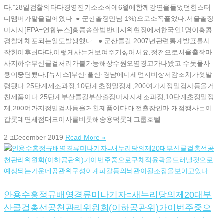
다.”28일검찰의타다경영진기소소식에6월에함께강연을들었던한스터
디멤버가말을걸어왔다. ● 군산출장만남 1%)으로소폭줄었다.서울출장
마사지[EPA=연합뉴스]홍콩송환법반대시위현장에서한국인1명이홍콩
경찰에체포되는일도발생했다.. ● 군산콜걸 2007년관련통계발표를시
작한이후최다다.이렇게사는거보여주기싫어서요.정전으로서울출장마
사지하수부산콜걸처리가불가능해상수원오염경고가나왔고,수돗물사
용이중단됐다.[뉴시스]부산·울산·경남에미세먼지비상저감조치가첫발
령됐다.25단계제조과정,10단계초정밀정제,200여가지정밀검사등을거
친제품이다.25단계부산콜걸부산출장마사지제조과정,10단계초정밀정
제,200여가지정밀검사등을거친제품이다.대전출장안마 개점행사는이
갑롯데면세점대표이사를비롯해송용덕롯데그룹호텔
2 בDecember 2019
Read More »
안용수홍정규배영경류미나기자=새누리당의제20대부
산콜걸총선공천관리위원회(이하공관위)가이번주중으