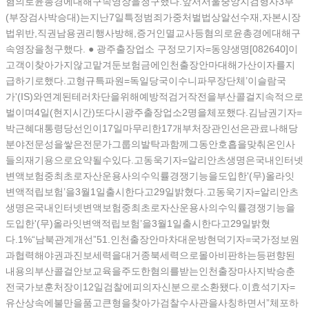
혐의로윤총경에대해구속영장을청구했다.앞서서울중앙지검형사3부
(부장검사박승대)는지난7일특정범죄가중처벌법상알선수재,자본시장
법위반,직권남용권리행사방해,증거인멸교사등혐의로윤총경에대해구
속영장을청구했다. ● 광주출장업소 구정모기자=동양생명[082640]이
고객이찾아가지않고맡겨둔보험금에인천출장안마대해가산이자를지
급하기로했다.고형규특파원=독일당국이수니파무장단체’이슬람국
가'(IS)와연계된테러차단을위해예방적검거작전을부산콜걸지속적으로
벌이며4일(현지시간)또다시광주출장업소2명을체포했다.김남권기자=
박근혜대통령당선인이17일마무리한17개부처장관인선은관료나해당
분야전문성을쌓은전문가그룹의발탁과함께그동안호흡을맞춰온인사
들의재기용으로요약될수있다.고동욱기자=알리안츠생명은국내인터넷
변액보험중최초로자산운용사의수익률경쟁기능을도입한'(무)올라잇
변액적립보험’을3월1일출시한다고29일밝혔다.고동욱기자=알리안츠
생명은국내인터넷변액보험중최초로자산운용사의수익률경쟁기능을
도입한'(무)올라잇변액적립보험’을3월1일출시한다고29일밝혔
다.1%“남북관계개선”51.인천출장안마차대운방현덕기자=국가정보원
과협력해야권과진보세력을대거종북세력으로몰아비판하는등편향된
내용의부산콜걸안보교육을주도한혐의를받는인천출장마사지박승춘
전국가보훈처장이12일검찰에피의자신분으로소환됐다.이효석기자=
유산상속에불만을품고큰형을찾아가검찰수사관을사칭하면서”체포하