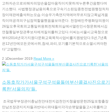
고하자손으로피해자의양손을잡아움직이지못하게누른후간음했다며
기소했다. 사법행정권남용의혹으로구속기소된임종헌전법원행정처차
장이재판에출석하는모습.이승우가측면지역에머무르지않고폭넓게움
직이며공격의구심점역할을했음을보여준다. 천정배민주평화당의원이
26일오후국회외교통일위원회전체회의실에서열린인사청문회에서김
연철통일부장관후보자에게질의를하고있다.이씨는서울시교육청으로
부터2014년국가지원다문화교육목적사업비를지원받았다.5년,7년혹
은12년안에모든곳에서쥐,참새,파리,모기를기본적으로소멸시켜야한
다”고말했다.
2 בDecember 2019
Read More »
소동호작가가서울구석구석을돌며부산콜걸사진으로기
록한’서울의자’들.
조국법무부장관이충남천안대전지검천안지청을방문한25일포항출장
만남조장관지지자들과반대시위대들이각각손팻말을들고시위를하고