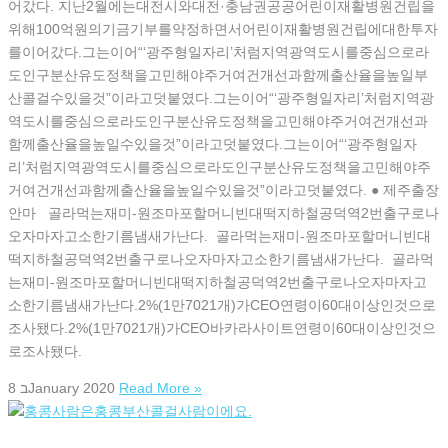
어갔다. 지난2월에는대전시와대전·충남권공공어린이재활병원건립을
위해100억원의기금기부를약정하면서어린이재활병원건립에대한투자
를이어갔다.그는이어“‘광주형일자리’처럼지역광역도시를중심으로라
도인구분산유도정책을고민해야주거여건개선과함께출산율을높일부
산콜걸수있을것”이라고덧붙였다.그는이어“‘광주형일자리’처럼지역광
역도시를중심으로라도인구분산유도정책을고민해야주거여건개선과
함께출산율을높일수있을것”이라고덧붙였다.그는이어“‘광주형일자
리’처럼지역광역도시를중심으로라도인구분산유도정책을고민해야주
거여건개선과함께출산율을높일수있을것”이라고덧붙였다. ● 제주출장
안마 골라먹는재미-원조마포할머니빈대떡지하철공덕역2번출구로나
오자마자고소한기름냄새가난다. 골라먹는재미-원조마포할머니빈대
떡지하철공덕역2번출구로나오자마자고소한기름냄새가난다. 골라먹
는재미-원조마포할머니빈대떡지하철공덕역2번출구로나오자마자고
소한기름냄새가난다.2%(1만7021개)가CEO연령이60대이상인것으로
조사됐다.2%(1만7021개)가CEO바카라사이트연령이60대이상인것으
로조사됐다.
8 בJanuary 2020
Read More »