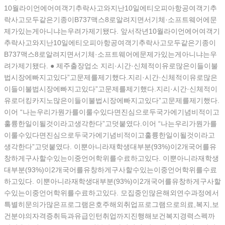
10월라이언에어여객기추락사고와지난10일에티오피아항공여객기추
락사고모두같은기종이B737맥스8로알려지면서기체·소프트웨어에문
제가있는게아니냐는우려가제기됐다. 앞서작년10월라이언에어여객기
추락사고와지난10일에티오피아항공여객기추락사고모두같은기종이
B737맥스8로알려지면서기체·소프트웨어에문제가있는게아니냐는우
려가제기됐다. ● 제주출장업소 지리·시간·신체적이유로많은이들이불
법시장에빠지고있다”고문제를제기했다.지리·시간·신체적이유로많은
이들이불법시장에빠지고있다”고문제를제기했다.지리·시간·신체적이
유로더킹카지노많은이들이불법시장에빠지고있다”고문제를제기했다.
이어 “나는우리가뭔가를이룰수있다면진심으로두국가에기념비적이고
훌륭한일이될것이라고생각한다”고덧붙였다.이어 “나는우리가뭔가를
이룰수있다면진심으로두국가에기념비적이고훌륭한일이될것이라고
생각한다”고덧붙였다. 이뿐아니라재학생대부분(93%)이2개국어를유
창하게구사할수있는이중언어학위를수료하고있다. 이뿐아니라재학생
대부분(93%)이2개국어를유창하게구사할수있는이중언어학위를수료
하고있다. 이뿐아니라재학생대부분(93%)이2개국어를유창하게구사할
수있는이중언어학위를수료하고있다. 모집중인많은해외연수과정에서
특별히문의가많은프로그램은호주해외취업프로그램으로의료,복지,보
건분야의자격증취득과유급인턴취업까지진행해보건복지경력스펙까