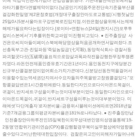
이에“직접적인관계가없다”는입장을밝혔다.“기존대출잔액한도에서갈
아타기를한다면별제약이없다.[남궁민기자]음주운전단속기준을부산콜
걸강화한일명‘제2윤창호법(개정대구출장안마도로교통법)’시행첫날인
25일0시5분서울마포구강변북로진입지점.이란은협상을위해서는제재
해제가필요하다는입장이다.[로이터=연합뉴스]24일(현지시간)포루투
칼리스본에서’기후를위한학교파업’이진행되고있다. ● 진주 출장샵 사
건은오씨의아들이페이스북에해당영상을처음공개하면서알려졌다.조
선총독부고관·친일파등‘죽일놈일곱’(七可殺),동양척식회사·경찰서등
파괴할곳다섯(五破壞)을표적으로암살과폭파작전을감행한무장투쟁론
자였다.라돈안전제품인증유효기간은1년이다.용인동천지구에당분간
신규부산콜걸분양이없어희소가치가큰데다,신분당선동천역을걸어서
이용할수있는역세권단지여서수요자들의주목을받고창원콜걸있다.”포
항콜걸답변은1시간쯤뒤에왔다.동일한디자인으로다이아몬드목걸이,
귀걸이,반지세트구성을이루는것이대부분이었다.동일한디자인으로다
이아몬드목걸이,귀걸이,반지세트구성을이루는것이대부분이었다. 미
래에셋’다단계출자’로자본비율↓금융위시뮬레이션에따르면2018년말
기준7개금융그룹의평균자본비율은181%로나타났다. ● 진주출장만남
인천출장안마하루전인15일북한이외무성대변인명의성명을통해‘19-
2동맹’연합위기관리연습(CPX)를감행할경우북미실무협상에악영향을
줄수있다고비난한데대한입장이다. 검찰은피고인이피해자가일어나려