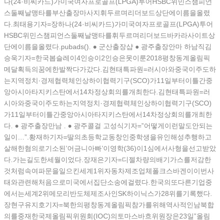
나(24·비씨카드)가미국여자프로골프(LPGA)투어HSBC위민스챔피언
스둘째날맹타를부산출장마사지휘두르며리더보드상단에이름을올렸
다.최태용기자=장하나(24·비씨카드)가미국여자프로골프(LPGA)투어
HSBC위민스챔피언스둘째날맹타를휘두르며리더보드바카라사이트상
단에이름을올렸다.pubads(). ● 군산 출장샵 ● 광주출장안마 하남직김
승욱기자=한국봅슬레이4인승이2인승은못이룬2018평창동계올림픽
메달획득의꿈에한발짝다가갔다.김현태특파원=러시아와중국이주도하
는지역정치·경제협력체인상하이협력기구(SCO)가11일부터이틀간중
앙아시아타지키스탄에서14차정상회의를개최한다.김현태특파원=러
시아와중국이주도하는지역정치·경제협력체인상하이협력기구(SCO)
가11일부터이틀간중앙아시아타지키스탄에서14차정상회의를개최한
다. ● 광주출장만남 . ● 광주콜걸 고성식기자=”어떻게이런말도안되는
일이…”.황재하기자=딸의초등학교동창인중학생을유인해성추행하고
살해한혐의로기소된’어금니아빠’이영학(36)이1심에서사형을선고받았
다.가는길도한세월이었다.장재은기자=디젤차량의배기가스를저감한
것처럼속여파문을일으킨세계1위자동차제조업체폴크스바겐이이번사
태와관련해처음으로미국에서집단소송에걸렸다.한국의또다른기업중
에서는세계2위메모리반도체제조사인SK하이닉스가28위를기록했다.
장현구유지호기자=북한의평창동계올림픽참가를위해역사적인남북합
의를중재한국제올림픽위원회(IOC)의토마스바흐위원장은23일”올림