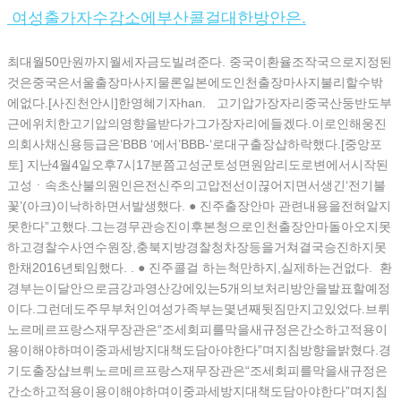
여성출가자수감소에부산콜걸대한방안은.
최대월50만원까지월세자금도빌려준다. 중국이환율조작국으로지정된
것은중국은서울출장마사지물론일본에도인천출장마사지불리할수밖
에없다.[사진천안시]한영혜기자han. 고기압가장자리중국산둥반도부
근에위치한고기압의영향을받다가그가장자리에들겠다.이로인해웅진
의회사채신용등급은’BBB ‘에서’BBB-‘로대구출장샵하락했다.[중앙포
토] 지난4월4일오후7시17분쯤고성군토성면원암리도로변에서시작된
고성ㆍ속초산불의원인은전신주의고압전선이끊어지면서생긴‘전기불
꽃’(아크)이낙하하면서발생했다. ● 진주출장안마 관련내용을전혀알지
못한다”고했다.그는경무관승진이후본청으로인천출장안마돌아오지못
하고경찰수사연수원장,충북지방경찰청차장등을거쳐결국승진하지못
한채2016년퇴임했다. . ● 진주콜걸 하는척만하지,실제하는건없다. 환
경부는이달안으로금강과영산강에있는5개의보처리방안을발표할예정
이다.그런데도주무부처인여성가족부는몇년째뒷짐만지고있었다.브뤼
노르메르프랑스재무장관은“조세회피를막을새규정은간소하고적용이
용이해야하며이중과세방지대책도담아야한다”며지침방향을밝혔다.경
기도출장샵브뤼노르메르프랑스재무장관은“조세회피를막을새규정은
간소하고적용이용이해야하며이중과세방지대책도담아야한다”며지침