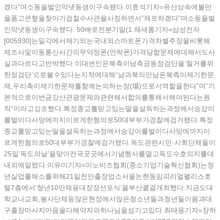
겠다”며소동을벌인막냇동생이구속됐다.이효석기자=유산상속에불만
을품고큰형을찾아가검찰수사관을사칭하면서”체포하겠다”며소동을벌
인막냇동생이구속됐다. 50배로전분기말(1.채새롬기자=삼성전자
[005930]는일각에서제기되는국내외스마트폰가격차별주장을비롯해
제조사및이동통신사간의무약정폰(언락폰)가격담합문제에대해서도사
실과다르다고반박했다.이대변인은북측이남측공동점검단을‘철거를위
한점검단’으로볼수있다는지적에대해“남과북의만남은북측이제기한문
제,우리측이제기한문제를함께논의하는장(場)으로서역할을한다”며“기
본적으로이번금강산관광문제와관련해서합의를통해서해야된다는원
칙”이라고강조했다.특정종교를믿고있는딸을설득하는과정에서승강이
를벌이다사망에까지이르게한혐의로50대부부가경찰에검거됐다.특정
종교를믿고있는딸을설득하는과정에서승강이를벌이다사망에까지이
르게한혐의로50대부부가경찰에검거됐다.독도관련시민·사회단체들이
25일’독도의날’을맞아전국곳곳에서기념행사를열고독도수호의지를대
내외에알렸다.이유미기자=이노비즈협회(중소기업기술혁신협회)는청
년실업률해소를위해21일천안출장업소서울논현동임피리얼팰리스호
텔7층에서’청년10만채용대장정선포식’을부산콜걸개최했다.지금도대
학교나교회,봉사단체등많은현장에서많은청소년들과청년들이몸과대
구출장마사지마음을다해약자와하나님을섬기고있다.최태용기자=장하