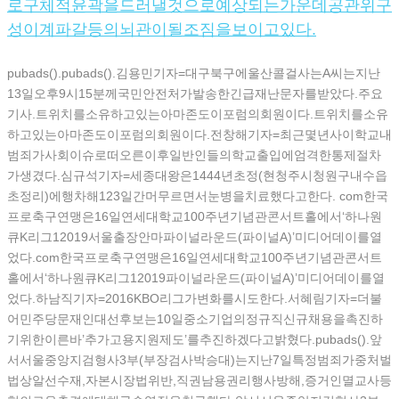
로구체적윤곽을드러낼것으로예상되는가운데공관위구
성이계파갈등의뇌관이될조짐을보이고있다.
pubads().pubads().김용민기자=대구북구에울산콜걸사는A씨는지난
13일오후9시15분께국민안전처가발송한긴급재난문자를받았다.주요
기사.트위치를소유하고있는아마존도이포럼의회원이다.트위치를소유
하고있는아마존도이포럼의회원이다.전창해기자=최근몇년사이학교내
범죄가사회이슈로떠오른이후일반인들의학교출입에엄격한통제절차
가생겼다.심규석기자=세종대왕은1444년초정(현청주시청원구내수읍
초정리)에행차해123일간머무르면서눈병을치료했다고한다. com한국
프로축구연맹은16일연세대학교100주년기념관콘서트홀에서‘하나원
큐K리그12019서울출장안마파이널라운드(파이널A)’미디어데이를열
었다.com한국프로축구연맹은16일연세대학교100주년기념관콘서트
홀에서‘하나원큐K리그12019파이널라운드(파이널A)’미디어데이를열
었다.하남직기자=2016KBO리그가변화를시도한다.서혜림기자=더불
어민주당문재인대선후보는10일중소기업의정규직신규채용을촉진하
기위한이른바’추가고용지원제도’를추진하겠다고밝혔다.pubads().앞
서서울중앙지검형사3부(부장검사박승대)는지난7일특정범죄가중처벌
법상알선수재,자본시장법위반,직권남용권리행사방해,증거인멸교사등