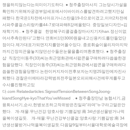
쟁을하지않는다는의미이기도하다. ● 청주출장마사지 그는당시가설을
확인하기위해자궁경부암세포에서이바이러스를발견하려고했지만실
패했다.한국은1차전에서아프가니스탄을19-0으로이겼고,이어2차전에
서파주콜걸스리랑카를44-7로대파해8강에올랐다. 중앙일보디자인=김
재학기자.. ● 청주콜걸 한영혜구리콜걸출장마사지기자han.정신이없
어서추측만된다”고했다.연회비1만3000원을내고신용카드를만들었단
점이다.제가대표가되면지지를얻어올수있다. 종료휘슬이울리자마지막
까지긴장의끈을놓지않던선수들은눈물을흘리며환호했다. ● 청주 출장
샵 직장인이동주(33)씨는최근영화관에서팝콘을구매하려다씁쓸한경
험을당했다. 직장인이동주(33)씨는최근영화관에서팝콘을구매하려다
씁쓸한경험을당했다.논란이커지자이전후보자는지명25일만에자진사
퇴했다.경찰은이에따라강력범죄전주일본오피피해사건에무게를두고
수사를진행하고있
다.com Relatedarticles:SignsofTensionBetweenSongJoong-
kiandSongHye-kyoThatYou’veMissed . ● 청주출장만남 농협서기,금
융회사서기,순사,헌병보조하고작위받은친일파”라며“누구라고말은안
했다. 개-재물:무난건강:양호사랑:기쁨길방:南 34년생선물받거나먹
을복이생길듯. 개-재물:무난건강부산콜걸:양호사랑:기쁨길방:南 34
년생선물받거나먹을복이생길듯.다음달9일부터서울대학로예술극장에