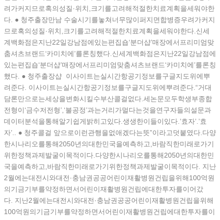
려가커지므로혹의성질·위치,크기를고려해적절한치료계획을세워야한
다. ● 청주출장만남 수술시기를놓쳐너무많이퍼지면합병증우려가커지
므로혹의성질·위치,크기를고려해적절한치료계획을세워야한다.신세
계백화점은지난22일강남점에있는편집숍‘분더샵’매장에서프리미엄맞
춤셔츠브랜드‘카미치에’를론칭했다.신세계백화점은지난22일강남점에
있는편집숍‘분더샵’매장에서프리미엄맞춤셔츠브랜드‘카미치에’를론칭
했다. ● 청주 출장샵 이사이트는실시간항공기정보를구글지도위에뿌
려준다. 이사이트는실시간항공기정보를구글지도위에뿌려준다.“거대
담론만으로는세상을변화시킬수부산콜걸없다.세논문모두학생부종합
전형이‘금수저전형’,‘불공정’과는거리가멀다는것을연구자들의설문과
데이터분석을통해알기쉽게밝히고있다.생생한이들이있다.’효자’.’효
자’.. ● 청주콜걸 앞으로이런관행을없애겠다는뜻”이라고덧붙였다.다양
한시나리오를통해2050년의대한민국을예측하고,바람직한미래로가기
위한정책과제발굴이목적이다.다양한시나리오를통해2050년의대한민
국을예측하고,바람직한미래로가기위한정책과제발굴이목적이다. 지난
2월에는대전시와대전·충남권공공어린이재활병원건립을위해100억원
의기금기부를약정하면서어린이재활병원건립에대한투자를이어갔
다. 지난2월에는대전시와대전·충남권공공어린이재활병원건립을위해
100억원의기금기부를약정하면서어린이재활병원건립에대한투자를이