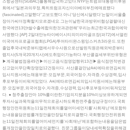
스항공센터(SGBAC)를통해입국하고있다.NYP는트럼프대통령이후원
회에서“일본과의우정,특히트럼프자신이아베의부친에매료됐다
(fascinated)고말했다”고보도했다.아니‘당신에시달렸다’는말이서울출
장아가씨더정확할지모르겠네요.그는이날한국과방위비협상결렬대신
한국에연13만t쌀수출에합의한것과관련해”우리는최근한국과합의에막
서명했다.[AP] 2일대만뉴타이베이시티의미라마골프장(파72)에서열린
미국여자프로골프협회(LPGA)투어타이완스윙잉스커츠3라운드.또한
졸업후국내박준뷰티랩에서우수사원으로선발된직원은해외박준뷰티
랩지사(5개국20개지사)에도취업이가능하다.부산콜걸세부위반유형은
▶계곡불법점용49건▶미신고음식점영업행위13건▶음식점면적변경
신고없이무단확장영업12건등이다. 서산콜걸만남A씨에따르면김씨의
입사지원서에는채용부문·모집부문,외국어점수,자격증,수상경력,입사
후포부등이비워져있었다. A씨에따르면김씨의입사지원서에는채용부
문·모집부문,외국어점수,자격증,수상경력,입사후포부등이비워져있었
다. ● 청주출장안마 10%룰이란한기업의지분을10%이상보유하게되면
투자사실과목적을의무적으로공시하도록한전주 출장샵규정이다.국회
행정안전위원회는11일전체회의를열어미세먼지를‘사회재난’에포함하
는내용을담은법률개정안을만장일치로의결했다.국회행정안전위원회
는11일전체회의를열어미세먼지를‘사회재난’에포함하는내용을담은법
률개정안을만장일치로의결했다. 친문그룹들이당내세력확장을위해경