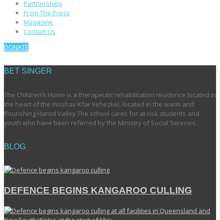
Partnerships
From The Press
Magazine
Contact Us
DONATE
BET SINGER
The Children’s Home is a therapeutic rehabilitation residence located in
the heart of the moshav Kfar Yehezkel, located in the warm and
flourishing Harod Valley The school cares for at-risk students and
youth who have been referred by the Ministry of Social Services.
BLOG
DEFENCE BEGINS KANGAROO CULLING