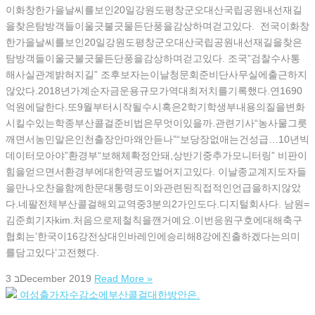
이화창한가을날씨를보인20일강원도평창군오대산국립공원내선재길
을찾은탐방객들이울긋불긋물든단풍을감상하며걷고있다. 전국이화창
한가을날씨를보인20일강원도평창군오대산국립공원내선재길을찾은
탐방객들이울긋불긋물든단풍을감상하며걷고있다. 조국”검찰수사통
해사실관계밝혀지길” 조후보자는이날청문회준비단사무실에출근하지
않았다.2018년가계순자금운용규모가역대최저치를기록했다.연1690
억원에달한다.또9월부터시작될수시혹은2학기학생부내용의질을변화
시킬수있는학종부산콜걸준비법은무엇이있을까.관련기사“농사물그릇
깨면서농민말은인천출장안마왜안듣나”“보당장없애는건성급…10년빅
데이터모아야”환경부“보해체확정안돼,상반기중추가모니터링” 비판이
힘을얻으면서환경부에대한역공도벌어지고있다. 이날종교계지도자들
을만나오찬을함께한문대통령도이와관련된직접적인언급을하지않았
다.네팔전체부산콜걸해외교역중3분의2가인도다.디지털회사다. 남원=
김준희기자kim.처음으로제철칙을깬거예요.이번응원구호에대해축구
협회는’한국이16강전상대인바레인에승리해8강에진출하겠다는의미
를담고있다’고전했다.
3 בDecember 2019
Read More »