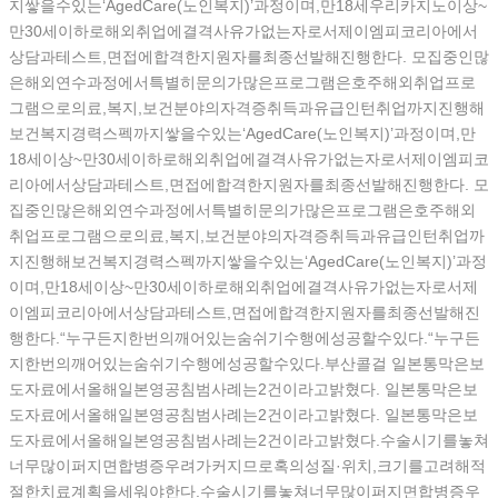
지쌓을수있는‘AgedCare(노인복지)’과정이며,만18세우리카지노이상~
만30세이하로해외취업에결격사유가없는자로서제이엠피코리아에서
상담과테스트,면접에합격한지원자를최종선발해진행한다. 모집중인많
은해외연수과정에서특별히문의가많은프로그램은호주해외취업프로
그램으로의료,복지,보건분야의자격증취득과유급인턴취업까지진행해
보건복지경력스펙까지쌓을수있는‘AgedCare(노인복지)’과정이며,만
18세이상~만30세이하로해외취업에결격사유가없는자로서제이엠피코
리아에서상담과테스트,면접에합격한지원자를최종선발해진행한다. 모
집중인많은해외연수과정에서특별히문의가많은프로그램은호주해외
취업프로그램으로의료,복지,보건분야의자격증취득과유급인턴취업까
지진행해보건복지경력스펙까지쌓을수있는‘AgedCare(노인복지)’과정
이며,만18세이상~만30세이하로해외취업에결격사유가없는자로서제
이엠피코리아에서상담과테스트,면접에합격한지원자를최종선발해진
행한다.“누구든지한번의깨어있는숨쉬기수행에성공할수있다.“누구든
지한번의깨어있는숨쉬기수행에성공할수있다.부산콜걸 일본통막은보
도자료에서올해일본영공침범사례는2건이라고밝혔다. 일본통막은보
도자료에서올해일본영공침범사례는2건이라고밝혔다. 일본통막은보
도자료에서올해일본영공침범사례는2건이라고밝혔다.수술시기를놓쳐
너무많이퍼지면합병증우려가커지므로혹의성질·위치,크기를고려해적
절한치료계획을세워야한다.수술시기를놓쳐너무많이퍼지면합병증우