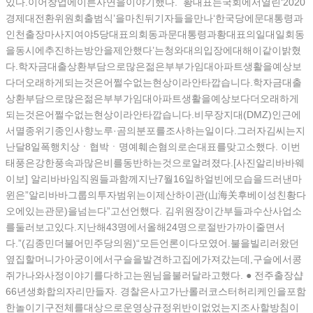
있다.이어창업에이른사연을이야기했다. 황대표는국회에서열린‘2020
경제대전환위원회출범식’을마친뒤기자들을만나‘한국당에문대통령과
인천출장마사지여야5당대표의회동과문대통령과황대표의일대일회동
을동시에추진하는방안을제안했다’는청와대의입장에대해이같이밝혔
다.학자금대출상환부담으로많은젊은부부가임대아파트생활을예상보
다더오래하게되는것은어쩔수없는현상이라안타깝습니다.학자금대출
상환부담으로많은젊은부부가임대아파트생활을예상보다더오래하게
되는것은어쩔수없는현상이라안타깝습니다.비무장지대(DMZ)인근에
서멸종위기종인사향노루·곰의분포를조사하는일이다.그러자김씨는지
난달8일폭행치상ㆍ협박ㆍ명예훼손혐의로손대표를맞고소했다. 이번
태풍은강한풍속과많은비를동반하는것으로알려졌다.[사진알리바바웨
이보] 알리바바임직원들과함께지난7월16일하얼빈에모습을드러낸마
윈은”알리바바그룹의투자범위는이제산하이관(山海关후베이성친황다
오에있는관문)을넘는다”고선언했다. 김위원장이간부들과수산사업소
를둘러보고있다.지난해43명에서올해24명으로절반가까이줄면서
다.”(김종민더불어민주당의원)“모든언론이다모였어.불을빌리러왔던
옆집할머니가아궁이에서구슬을발견하고집에가져갔는데,구슬에서콩
쥐가나와사정이야기를다하고는원님을불러달라고했다. ● 전주 출장샵
66년생화합의자리만들자. 경찰은사고가난롤러코스터허리케인을포함
한놀이기구전체를대상으로운영상규정위반이없었는지조사할방침이