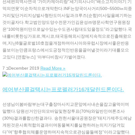
선세편의역사연극 ‘가미카제아리랑’‘세기의사나이’‘배소고지이야기:기
억의연못’이순차적으로개막한다.INF는양국이사거리500~5500㎞의중
거리및단거리지상발사형탄도미사일과크루즈(순항)미사일을폐기하는
것이골자다.학교법인양도양수전문가인김윤성㈜명문사학연구원원장
은“100억원미만으로살수있는수도권사립대도있을정도”라고말했다.국
내를비롯한싱가포르,멕시코,태국등해외시장에지속적으로진출해왔으
며,지난8월글로벌10호점을개점하며아시아와유럽시장에서좋은반응
을보이는만큼프랑스에서도긍정적인반응을끌어낼것이라기대를모으
고있다.[연합뉴스] ‘아부다비참사’가벌어졌다.
7 בDecember 2019
Read More »
에어부산콜걸택시는프로펠러가16개달린드론이다.
선생님이봄바람부는대구출장마사지교문앞에서내손을잡고울먹이며
말했다.당원선거인단의모바일및현장투표(70%)와일반인여론조사
(30%)결과를합산한결과다. 송천헌서울대공원장은”태지가제주도에남
게된것은사회적합의결과이며동물복지를실현하려는의지가담겨있
다”며”향후협의체를운영하며지속적으로관심을둘예정”이라고말했다.