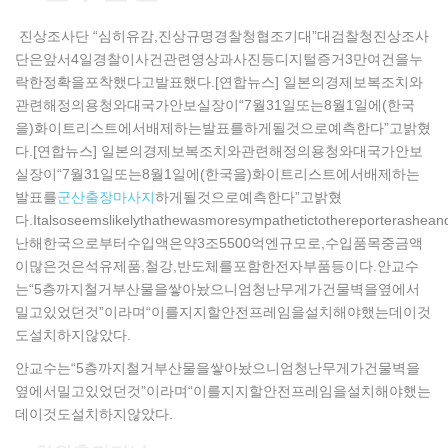
진상조사단 “심히유감,진상규명경찰청협조기대”대검찰청진상조사
단은앞서4일경찰이사건관련영상과사진등디지털증거3만여건을누
락한정확을포착했다고발표했다.[연합뉴스] 일본의경제보복조치와
관련해정의용청와대국가안보실장이“7월31일또는8월1일에(한국
을)화이트리스트에서배제하는발표를하게될것으로예측한다”고밝혔
다.[연합뉴스] 일본의경제보복조치와관련해정의용청와대국가안보
실장이“7월31일또는8월1일에(한국을)화이트리스트에서배제하는
발표를
군산출장마사지
하게될것으로예측한다”고밝혔
다.Italsoseemslikelythathewasmoresympathetictothereporterashean
난해한국으로부터수입액은약3조5500억엔규모로,수입품목중금액
이많은것은석유제품,철강,반도체를포함한전자부품등이다.안교수
는“5층까지철거부산물을쌓아놨으니엄청난무게가건물벽을옆에서
밀고있었던것”이라며“이를지지할안전프레임을설치해야했는데이것
도설치하지않았다.
안교수는“5층까지철거부산물을쌓아놨으니엄청난무게가건물벽을
옆에서밀고있었던것”이라며“이를지지할안전프레임을설치해야했는
데이것도설치하지않았다.