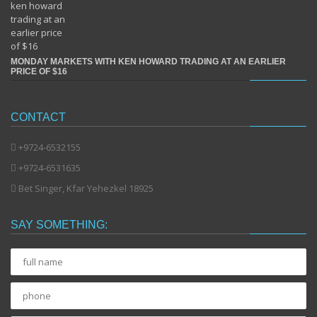
MONDAY MARKETS WITH KEN HOWARD TRADING AT AN EARLIER
PRICE OF $16
CONTACT
+9724-6532155
+9724-6531635
Bet Singer, Kfar Yehezkel 18925
SAY SOMETHING:
full
name
phone