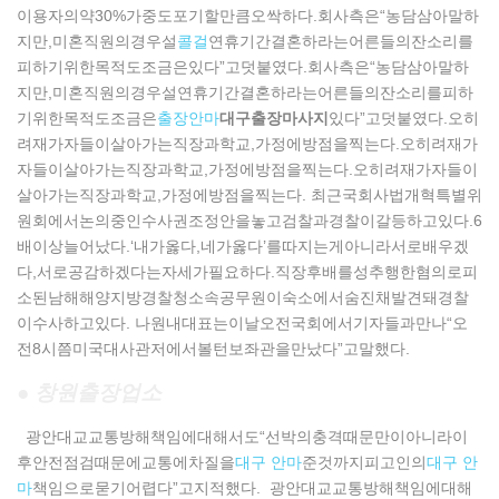
이용자의약30%가중도포기할만큼오싹하다.회사측은“농담삼아말하
지만,미혼직원의경우설
콜걸
연휴기간결혼하라는어른들의잔소리를
피하기위한목적도조금은있다”고덧붙였다.회사측은“농담삼아말하
지만,미혼직원의경우설연휴기간결혼하라는어른들의잔소리를피하
기위한목적도조금은
출장안마
대구출장마사지
있다”고덧붙였다.오히
려재가자들이살아가는직장과학교,가정에방점을찍는다.오히려재가
자들이살아가는직장과학교,가정에방점을찍는다.오히려재가자들이
살아가는직장과학교,가정에방점을찍는다. 최근국회사법개혁특별위
원회에서논의중인수사권조정안을놓고검찰과경찰이갈등하고있다.6
배이상늘어났다.‘내가옳다,네가옳다’를따지는게아니라서로배우겠
다,서로공감하겠다는자세가필요하다.직장후배를성추행한혐의로피
소된남해해양지방경찰청소속공무원이숙소에서숨진채발견돼경찰
이수사하고있다. 나원내대표는이날오전국회에서기자들과만나“오
전8시쯤미국대사관저에서볼턴보좌관을만났다”고말했다.
● 창원출장업소
광안대교교통방해책임에대해서도“선박의충격때문만이아니라이
후안전점검때문에교통에차질을
대구 안마
준것까지피고인의
대구 안
마
책임으로묻기어렵다”고지적했다. 광안대교교통방해책임에대해