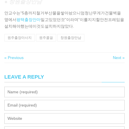
● 창원출장만남
안교수는“5층까지철거부산물을쌓아놨으니엄청난무게가건물벽을
옆에서
평택출장안마
밀고있었던것”이라며“이를지지할안전프레임을
설치해야했는데이것도설치하지않았다.
원주출장마사지
원주콜걸
창원출장만남
« Previous
Next »
LEAVE A REPLY