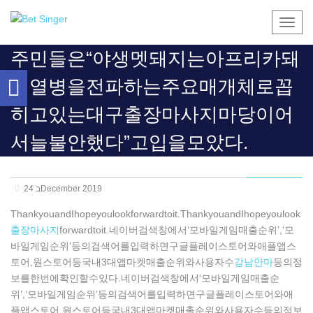
Togg
navig
주민들은“야생멧돼지는아프리카돼
Open
지열병을전파하는주요매개체로꼽
toolbar
히고있는대구출장마사지마당이어
서늘불안했다”고입을모았다.
24 בDecember 2019
ThankyouandIhopeyoulookforwardtoit.ThankyouandIhopeyoulook
출장마사지
forwardtoit.네이버검색창에서‘모바일게임매출순위’,‘모
바일게임순위’등의검색어를입력하면구글플레이스토어와애플앱스
토어,원스토어등국내3대앱마켓매출순위와사용자수
강남안마
등의정
보를한번에확인할수있다.네이버검색창에서‘모바일게임매출순
위’,‘모바일게임순위’등의검색어를입력하면구글플레이스토어와애
플앱스토어,원스토어등국내3대앱마켓매출순위와사용자수등의정보