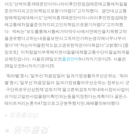
서도“선박의충격때문만이아니라이후안전점검때문에교통에차질을
준것까지피고인의책임으로묻기어렵다”고지적했다. 광안대교교통
방해책임에대해서도“선박의충격때문만이아니라이후안전점검때문
에교통에차질을준것까지피고인의책임으로묻기어렵다”고지적했
다. 박씨는“보도를통해서황씨가마약수사에서연예인을지목했고약
을권유했다고하는내용을보면서그게저인가하는생각에너무나무서
웠다”며“저는마약을한적도없고권유한적은더더욱없다”고밝혔다.[중
앙포토] 이처럼말이부족해지면서말을대체할교통수단이절실하게필
요해진겁니다. 서울은28일오전
출장안마
9시까지기온이25. 서울은
28일오전9시까지기온이25.
‘워라밸’중시,’일우선’처음앞질러 일과가정생활의우선순위는. ‘워라
밸’중시,’일우선’처음앞질러 일과가정생활의우선순위는.정부는시·군
·구단위로우선상한제‘검토지역’을고른뒤검토지역내에서정비사업이
슈가있고일반사업물량이확인되는동을지정한다는계획이다.골든스
테이트커리는혼자47점으로고군분투했지만,패배를맛봐야했다.
● 창원 출장샵
● 원주콜걸