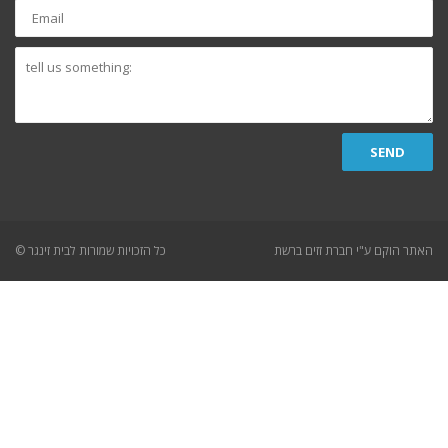
Email
tell
us
something:
SEND
האתר הוקם ע"י חברת זזים ברשת
© כל הזכויות שמורות לבית זינגר