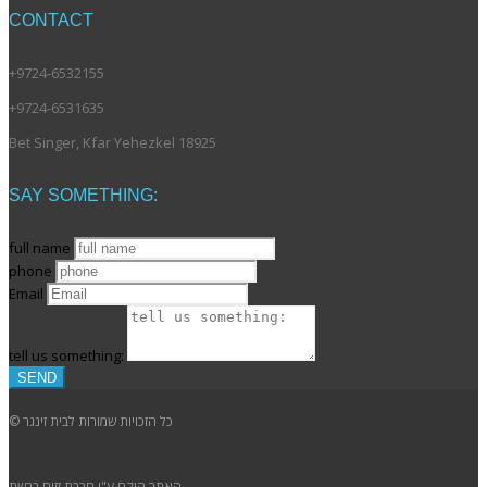
CONTACT
+9724-6532155
+9724-6531635
Bet Singer, Kfar Yehezkel 18925
SAY SOMETHING:
full name
phone
Email
tell us something:
SEND
© כל הזכויות שמורות לבית זינגר
האתר הוקם ע"י חברת זזים ברשת