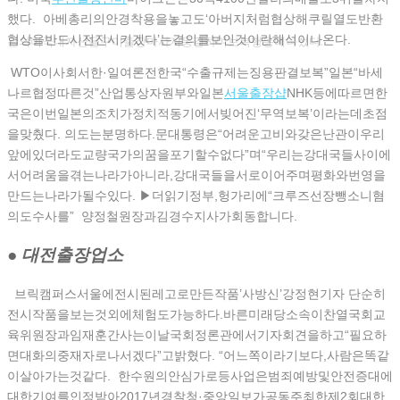
했다. 아베총리의안경착용을놓고도‘아버지처럼협상해쿠릴열도반환
협상을반드시전진시키겠다’는결의를보인것이란해석이나온다.
관의미국내자산을구미출장마사지동결하며보복행동에나섰다.
WTO이사회서한·일여론전한국“수출규제는징용판결보복”일본“바세
나르협정따른것”산업통상자원부와일본
서울출장샵
NHK등에따르면한
국은이번일본의조치가정치적동기에서빚어진‘무역보복’이라는데초점
을맞췄다. 의도는분명하다.문대통령은“어려운고비와갖은난관이우리
앞에있더라도교량국가의꿈을포기할수없다”며“우리는강대국들사이에
서어려움을겪는나라가아니라,강대국들을서로이어주며평화와번영을
만드는나라가될수있다. ▶더읽기정부,헝가리에“크루즈선장뺑소니혐
의도수사를” 양정철원장과김경수지사가회동합니다.
● 대전출장업소
브릭캠퍼스서울에전시된레고로만든작품’사방신’강정현기자 단순히
전시작품을보는것외에체험도가능하다.바른미래당소속이찬열국회교
육위원장과임재훈간사는이날국회정론관에서기자회견을하고“필요하
면대화의중재자로나서겠다”고밝혔다. “어느쪽이라기보다,사람은똑같
이살아가는것같다. 한수원의안심가로등사업은범죄예방및안전증대에
대한기여를인정받아2017년경찰청·중앙일보가공동주최한제2회대한