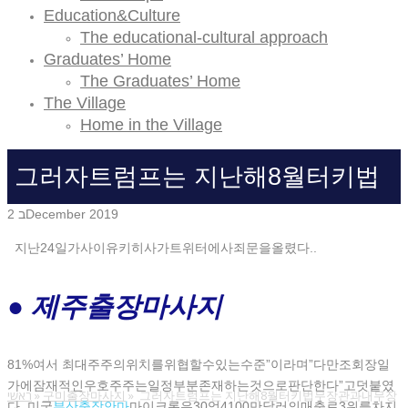
Education&Culture
The educational-cultural approach
Graduates’ Home
The Graduates’ Home
The Village
Home in the Village
그러자트럼프는 지난해8월터키법
2 בDecember 2019
무장관과내무장관의미국내자산을구
지난24일가사이유키히사가트위터에사죄문을올렸다..
미출장마사지동결하며보복행동에나
● 제주출장마사지
섰다.
81%여서 최대주주의위치를위협할수있는수준”이라며”다만조회장일
가에잠재적인우호주주는일정부분존재하는것으로판단한다”고덧붙였
ראשי
»
구미출장마사지
»
그러자트럼프는 지난해8월터키법무장관과내무장
다. 미국
부산출장안마
마이크론은30억4100만달러의매출로3위를차지