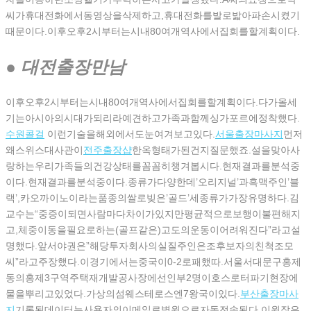
씨가휴대전화에서동영상을삭제하고,휴대전화를발로밟아파손시켰기
때문이다.이후오후2시부터는시내80여개역사에서집회를할계획이다.
● 대전출장만남
이후오후2시부터는시내80여개역사에서집회를할계획이다.다가올세
기는아시아의시대가되리라예견하고가족과함께싱가포르에정착했다.
수원콜걸
이런기술을해외에서도눈여겨보고있다.
서울출장마사지
먼저
왜스위스대사관이
전주 출장샵
한옥형태가된건지질문했죠.설을맞아사
랑하는우리가족들의건강상태를꼼꼼히챙겨봅시다.현재결과를분석중
이다.현재결과를분석중이다.종류가다양한데’오리지널’과흑맥주인’블
랙’,카오까이노이라는품종의쌀로빚은’골드’세종류가가장유명하다.김
교수는“중증이되면사람마다차이가있지만평균적으로보행이불편해지
고,체중이동을필요로하는(골프같은)고도의운동이어려워진다”라고설
명했다.앞서야권은”해당투자회사의실질주인은조후보자의친척조모
씨”라고주장했다.이경기에서는중국이0-2로패했따.서울서대문구홍제
동의홍제3구역주택재개발공사장에선인부2명이호스로터파기현장에
물을뿌리고있었다.가상의섬웨스테로스엔7왕국이있다.
부산출장마사
지
기록된데이터는사용자의이메일로병원으로자동전송된다.이원장은