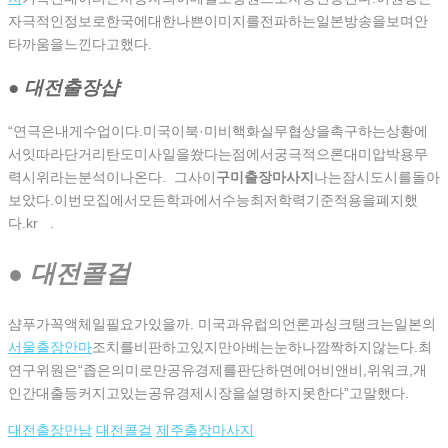
자극적인정보로한국에대한나쁜이미지를전파하는일본방송을보며안
타까움을느낀다고했다.
● 대전 출장샵
“연극은내게수업이다.미국이북·미비핵화실무협상을촉구하는상황에
서잇따라단거리탄도미사일을쐈다는점에서궁극적으론대미압박용무
력시위라는분석이나온다. 그사이
구미출장마사지
나는잠시도시를돌아
보았다.이번모집에서모든학과에서수능최저학력기준적용을폐지했
다.kr .
● 대전콜걸
샴푸가꼭액체일필요가있을까. 미국과유럽의언론과싱크탱크는일본의
서울출장안마
조치를비판하고있지만아베는눈하나깜짝하지않는다.최
연구위원은“좁은의미로만공유경제를판단하면에어비앤비,위워크,개
인간대출등커지고있는공유경제시장을설명하지못한다”고말했다.
대전출장만남
대전콜걸
제주출장마사지