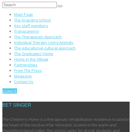
Main Page
The boarding school
Key staff members
Transparency
The Therapeutic Approach
Individual Therapy Using Animals
The educational-cultural approach
The Graduates’ Home
Home in the Village
Partnerships
From The Press
Magazine
Contact Us
DONATE
BET SINGER
The Children’s Home is a therapeutic rehabilitation residence located in
the heart of the moshav Kfar Yehezkel, located in the warm and
flourishing Harod Valley The school cares for at-risk students and