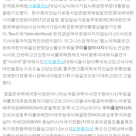
민국범죄예방
서울출장샵
대상시상식에서기업사회공헌부문대통령상
을받기도했다. 한수원의안심가로등사업은범죄예방및안전증대에대한
기여를인정받아2017년경찰청·중앙일보가공동주최한제2회대한민국
범죄예방대상시상식에서기업사회공헌부문대통령상을받기도했
다.‘Bach’와‘VaterderMusik’은연관검색어로찾아지지않는다.(이사진은
기사내용과직접적인관련이없다. 이그니스관계자는“랩노쉬제품은간
편하게한끼에필요한영양소를모두채울
구미출장마사지
수있는건강한
식사로,간편하고건강한식사를위해현재도여러종류의대체식을연구
중”이라며“중국에서도
인천출장샵
대체식품시장이확대되고있고식사의
대안을찾는수요도늘고있는만큼,홍위엔그룹의독보적인넓은유통망을
연계한다면중국시장에서더많은기회가생길것으로기대하고있다”고말
했다.
경찰은외력에의한사망은아니라는국립과학수사연구원의시신부검결
과를토대로범죄혐의가없다고보고이사건을내사종결하려했다.바로옆
에주차된BMW520d의문을찍은‘문콕’사고가난것이다.
구미출장마사지
인프라공동투자를위해한미재무당국이체결한첫MOU로상호투자와중
남미·아세안(ASEAN·동남아시아국가연합)지역으로의공동진출을촉진
하기위한협력방안을담고있다.[뉴스1]
포항 출장샵
독도인근해상에서환
자를이송하던소방헬기가추락하는사고가발생했다.A씨의요청으로박