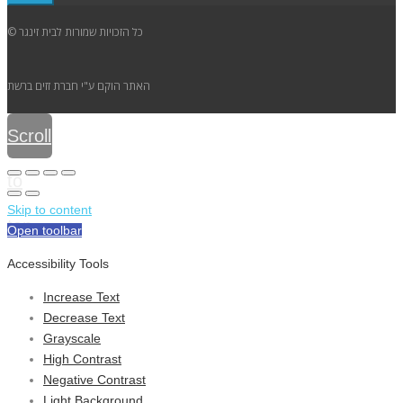
© כל הזכויות שמורות לבית זינגר
האתר הוקם ע"י חברת זזים ברשת
Scroll
to
Skip to content
top
Open toolbar
Accessibility Tools
Increase Text
Decrease Text
Grayscale
High Contrast
Negative Contrast
Light Background