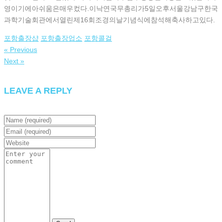
영이기에아쉬움은매우컸다.이낙연국무총리가5일오후서울강남구한국
과학기술회관에서열린제16회조경의날기념식에참석해축사하고있다.
포항 출장샵
포항출장업소
포항콜걸
« Previous
Next »
LEAVE A REPLY