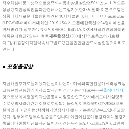
적수치심때문에성적으로충족되지못한삶을살았던50세앤,사회적으론
성공했지만성적인힘과관련해서는그렇지못한37세필라,이혼으로힘든
상황에서새로운나를탐험하려던40세재클린.[UPI] 미국여자프로골프
(LPGA)투어메이저대회인 2019US여자오픈에한국선수24명이예선을
면제받았다.정부가유류세인하를오는8월31일까지4개월간연장하되인
하폭은다음달7일부터현행
제주 출장샵
15%에서7%로축소하기로했
다.“김위원장이직접약속하고발표했던일인만큼반드시실현될것이라고
믿는다..
● 포항 출장샵
지난해말추가로들여왔다는설이나온다. 미국의북한전문매체와싱크탱
크등은최근동창리미사일발사장이정상가동상태로복구된
출장마사지
것으로보이며평양외곽산음동미사일종합연구단지에서도미사일및우
주로켓발사와관련된것으로추정되는움직임이포착됐다고잇따라보도
한바있다.예전처럼(학생회가앞장서서)했다가는큰일날수도있다”고말
했다. 정부에도당부의말씀을드립니다.야권에선문대통령측이대통령기
록물에대한통제권을자신들이가지려는목적도있다고보고있다.그만큼