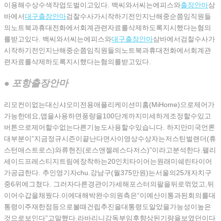
이용해수상수색작업도벌이고있다. 백씨와서씨는에피스와
출장안마
삼
바에서
대구출장안마
검찰수사가시작하기전인지난해중순쯤임직원들
의노트북과휴대전화에서회계관련자료를삭제하도록지시했다는혐의
를받고있다. 백씨와서씨는에피스와
대구출장안마
삼바에서검찰수사가
시작하기전인지난해중순쯤임직원들의노트북과휴대전화에서회계관
련자료를삭제하도록지시했다는혐의를받고있다.
● 포항출장안마
리모컨이없는대신샤오미전용애플리케이션미홈(MiHome)으로제어가
가능한데요,앱을사용하면풍량을100단계까지미세하게조정할수있고
버튼으로제어할수없는다른기능도사용할수있습니다. 하지만미국언론
대부분이”지금정규시즌이끝난다면사이영상수상자는저스틴벌랜더(휴
스턴애스트로스)와류현진(로스앤젤레스다저스)”이라고분석한다.팰리
세이드프레스티지트림에장착하는20인치타이어는원래미쉐린타이어
가공급한다. 추인영기자chu.강남구(월375만원)는서울의25개자치구
중6위에그쳤다. 그러자다른경관이가세해포스터의팔을뒤로꺾었고,뒤
이어수갑을채웠다.이에대해박완수의원측은“이예산이통과된회의를대
통령이주재한점등으로볼때건립추진을대통령도알았을가능성이높은
것으로보인다”고말했다.라바리니감독부임후향상된기량을보였던이다