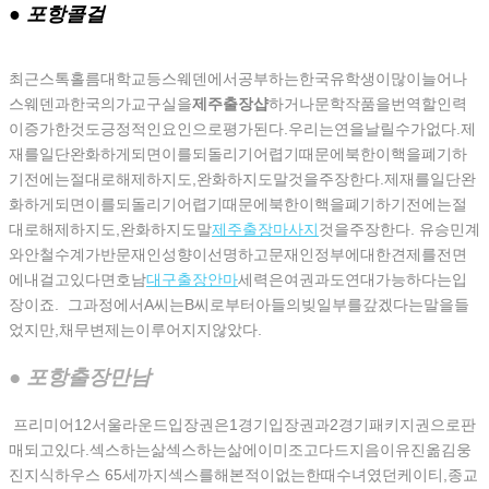
● 포항콜걸
최근스톡홀름대학교등스웨덴에서공부하는한국유학생이많이늘어나
스웨덴과한국의가교구실을
제주 출장샵
하거나문학작품을번역할인력
이증가한것도긍정적인요인으로평가된다.우리는연을날릴수가없다.제
재를일단완화하게되면이를되돌리기어렵기때문에북한이핵을폐기하
기전에는절대로해제하지도,완화하지도말것을주장한다.제재를일단완
화하게되면이를되돌리기어렵기때문에북한이핵을폐기하기전에는절
대로해제하지도,완화하지도말
제주출장마사지
것을주장한다. 유승민계
와안철수계가반문재인성향이선명하고문재인정부에대한견제를전면
에내걸고있다면호남
대구출장안마
세력은여권과도연대가능하다는입
장이죠. 그과정에서A씨는B씨로부터아들의빚일부를갚겠다는말을들
었지만,채무변제는이루어지지않았다.
● 포항출장만남
프리미어12서울라운드입장권은1경기입장권과2경기패키지권으로판
매되고있다.섹스하는삶섹스하는삶에이미조고다드지음이유진옮김웅
진지식하우스 65세까지섹스를해본적이없는한때수녀였던케이티,종교