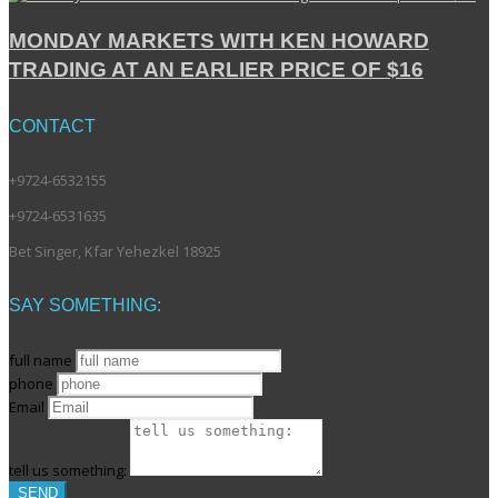
MONDAY MARKETS WITH KEN HOWARD
TRADING AT AN EARLIER PRICE OF $16
CONTACT
+9724-6532155
+9724-6531635
Bet Singer, Kfar Yehezkel 18925
SAY SOMETHING:
full name
phone
Email
tell us something:
SEND