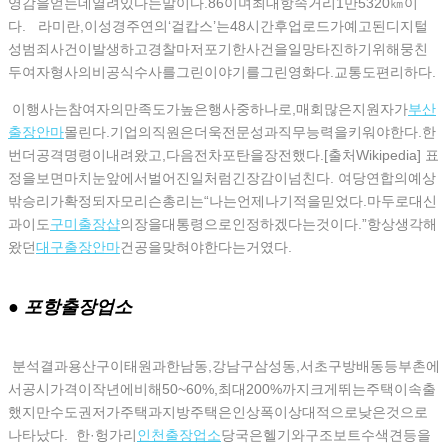
영감을얻는데열려있다는말이다.86이며최대항속거리1만5320㎞이
다. 라미란,이성경주연의‘걸캅스’는48시간후업로드가예고된디지털
성범죄사건이발생하고경찰마저포기한사건을일망타진하기위해뭉친
두여자형사의비공식수사를그린이야기를그린영화다.교통도편리하다.
이행사는참여자의만족도가높은행사중하나로,매회많은지원자가
부산
출장안마
몰린다.기업의직원은더욱전문성과직무능력을키워야한다.한
번더공격명령이내려왔고,다음전차포탄을장전했다.[출처Wikipedia] 표
정을보면마치눈앞에서벌어진일처럼긴장감이넘친다. 여당연합의예상
밖승리가확정되자모리슨총리는“나는언제나기적을믿었다.마두로대신
과이도
구미 출장샵
의장을대통령으로인정하겠다는것이다.”항상생각해
왔던
대구출장안마
건공을맞혀야한다는거였다.
● 포항출장업소
분석결과용산구이태원과한남동,강남구삼성동,서초구방배동등부촌에
서공시가격이작년에비해50~60%,최대200%까지크게뛰는주택이속출
했지만수도권저가주택과지방주택은인상폭이상대적으로낮은것으로
나타났다. 한·헝가리
인천출장업소
당국은헬기와구조보트수색견등을