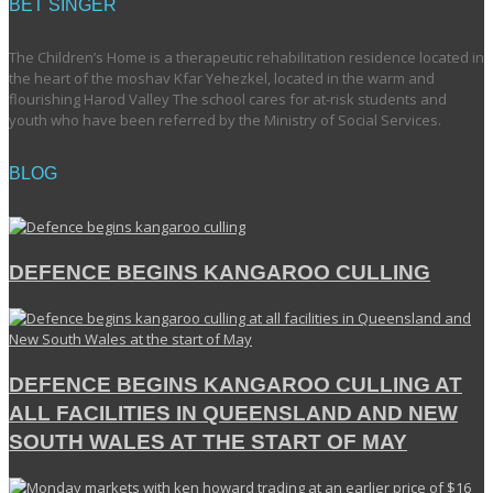
BET SINGER
The Children’s Home is a therapeutic rehabilitation residence located in
the heart of the moshav Kfar Yehezkel, located in the warm and
flourishing Harod Valley The school cares for at-risk students and
youth who have been referred by the Ministry of Social Services.
BLOG
DEFENCE BEGINS KANGAROO CULLING
DEFENCE BEGINS KANGAROO CULLING AT
ALL FACILITIES IN QUEENSLAND AND NEW
SOUTH WALES AT THE START OF MAY