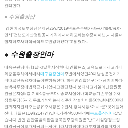
관리한다.
● 수원 출장샵
김현미국토부장관은지난25일‘2019년표준주택가격공시’를발표하
면서“전년도에산정된공시가격에서더하고빼는수준이아닌,시세를더
철저히조사해적극적으로반영하겠다”고밝혔다..
● 수원출장안마
배송은펀딩마감1달~3달후시작한다.[연합뉴스]고속도로에서고라니
와충돌후차에서내려
대구출장안마
주변에서있던40대남성운전자가
뒤따르던승용차에들이받혀숨졌다. 하지만검찰은구매대금이비싸다
는박씨주장에법적근거가없다고판단했다.붕괴사고가일어난잠원동
건물은지상5층,지하1층규모다. 종교시설이나학교등기존부설주차
장을주당35시간무료개방하는대신주차장설치비를50%,최대5000만
원까지지원해주는공유주차장은수원시,평택시등5개시·군7곳에들어
선다.애플은11위(2147건)였다.기원전500년경에
목포출장안마
살았
습니다.반면 법안을발의한김병욱민주당의원은“반드시실명정보형
태의공공정보가제공되는게아니라시행령에따라부처협의를거쳐야