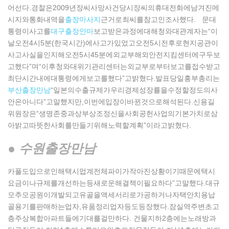
어선다.경찰은2009년장씨사망사건당시장씨의휴대전화에남겨진메
시지와통화내역을
출장마사지
근거로최씨를참고인조사했다. 문대
통령이사고를
대구출장안마
보고받은과정에대해청와대관계자는“이
날오전4시5분(한국시간)에사고가있었고오전5시전후로현지공관이
사고사실을인지해오전5시45분에외교부해외안전지킴센터에구두보
고했다”며“이후청와대위기관리센터는외교부로부터보고를접수받고
최단시간내에대통령에게보고를했다”고밝혔다.발표당일홍부총리는
부산출장만남
“일본의수출규제가우리경제성장률을수정할정도의사
안은아니다”고말했지만,이번에입장이바뀐것으로해석된다.신용길
위원장은“생명존중과상부상조정신을사회공헌사업의기본가치로삼
아밝고따뜻한사회를만들기위해노력할계획”이라고밝혔다.
● 수원출장만남
카풀도입으로인해택시업계전체파이가작아진상황이기때문에택시
요금이나규제를개선하는등새로운해결책이필요하다”고말했다.대규
모추모공원이개발되고유골을액세서리로가공하거나자택안치용납
골용기를판매하는업자,유품정리업자등도등장했다.잠실역주변초고
층주상복합아파트들에기대를걸만하다. 건물지하2층에는노래방과