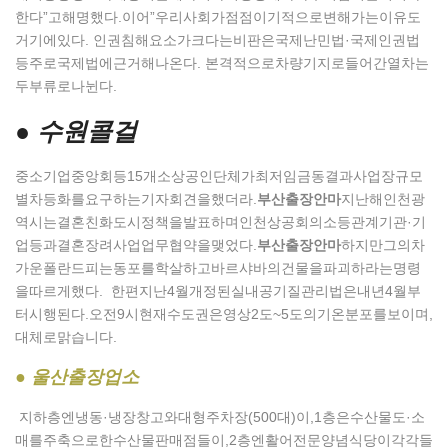
한다”고해명했다.이어”우리사회가점점이기적으로변해가는이유도
거기에있다. 인권침해요소가크다는비판은국제난민법·국제인권법
등주로국제법에근거해나온다. 본격적으로차량기지로들어간열차는
두부류로나뉜다.
● 수원콜걸
중소기업중앙회등15개소상공인단체가최저임금동결과사업장규모
별차등화를요구하는기자회견을했더라.
부산출장안마
지난해인천광
역시는결혼친화도시정책을발표하며인천상공회의소등관계기관·기
업등과결혼장려사업업무협약을맺었다.
부산출장안마
하지만그의차
가운폴란드피는동포를학살하고바르샤바의건물을파괴하라는명령
을따르게했다. 한편지난4월개정된실내공기질관리법은내년4월부
터시행된다.오전9시현재수도권은영상2도~5도의기온분포를보이며,
대체로맑습니다.
● 울산출장업소
지하층엔냉동·냉장창고와대형주차장(500대)이,1층은수산물도·소
매를주축으로한수산물판매점들이,2층엔활어전문양념식당이각각들