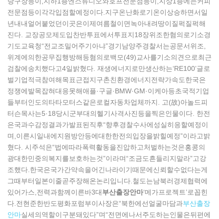
당구장등이,지하1층엔스튜디오와호프전문점등이,지상1층에는커피
전문점등이각각입점할예정이다.지구온난화로기온이상승하면서일
년내내얼어붙었던이곳은이제여름철이면녹아내려땅이질퍽질퍽해
진다. 교장공모제도입찬반투표에서투표지18장위조한혐의로기소경
기도교육청“전교조밀어주기아냐”경기남양주경찰서는공문서위조,
위계에의한공무집행방해등혐의로백모(49)교사를기소의견으로최근
검찰에송치했다고4일밝혔다. 재생에너지로만생산하는‘RE100’글로
벌기업적극참여해목표근접지구촌친환경에너지전략가속도한국은
정쟁에발목잡혀대응못해애플·구글·BMW·GM·이케아등초국적기업
들부터인도의타타모터스같은로컬자동차업체까지. 고(故)아놀드피
터슨목사는5·18당시군부대의헬기사격사진등을찍은인물이다. 한전
은국과수감정결과가발표된직후“향후경찰수사에성실히응할예정이
며,이른시일내에지원방안등에대한한전의입장을밝힐예정”이라고밝
혔다. 시주석은“법에따라폭력활동을진압하고처벌하는것은홍콩의
광대한민중의복지를보호하는것”이라며“조금도흔들리지말라”고강
조했다.한국은국가간약속을어긴나라이기때문에신뢰할수없다는게
그때부터일본이줄곧주장해온논리입니다.철도는남북러경제협력에
있어가스,전력과함께이른바3대
부산출장안마
‘메가프로젝트’로꼽힌
다.전현준한반도평화포럼부이사장은“북한에선얼굴마담과
부산출장
안마
실세의역할이구분돼있다”며“전면에나서주도하는인물은뒤편에