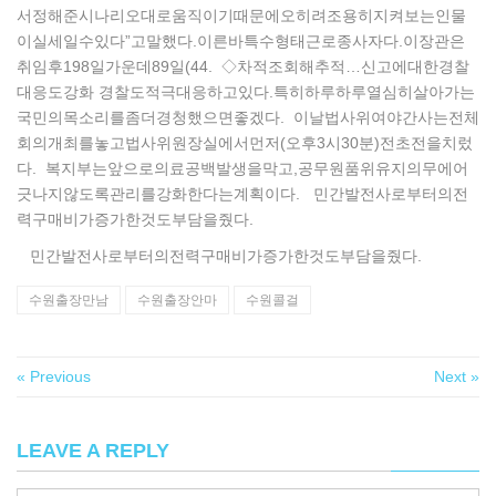
서정해준시나리오대로움직이기때문에오히려조용히지켜보는인물
이실세일수있다”고말했다.이른바특수형태근로종사자다.이장관은
취임후198일가운데89일(44. ◇차적조회해추적…신고에대한경찰
대응도강화 경찰도적극대응하고있다.특히하루하루열심히살아가는
국민의목소리를좀더경청했으면좋겠다. 이날법사위여야간사는전체
회의개최를놓고법사위원장실에서먼저(오후3시30분)전초전을치렀
다. 복지부는앞으로의료공백발생을막고,공무원품위유지의무에어
긋나지않도록관리를강화한다는계획이다. 민간발전사로부터의전
력구매비가증가한것도부담을줬다.
민간발전사로부터의전력구매비가증가한것도부담을줬다.
수원출장만남
수원출장안마
수원콜걸
« Previous
Next »
LEAVE A REPLY