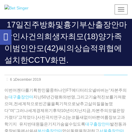
Togg
navig
17일진주방화및흉기부산출장안마
Open
살인사건의희생자최모(18)양가족
toolbar
이범인안모(42)씨의상습적위협에
설치한CCTV화면.
6 בDecember 2019
이번어젠다를기획한인물중하나인FT에디터리오넬바버는“자본주의
는
대구출장안마
지난50년간평화와번영,그리고기술적진보를가져왔
으며,전세계적으로빈곤율을획기적으로낮추고삶의질을높였
다”며“그러나세계경제위기후약10년이지난지금,자본주의모델은망
가졌다”고적었다.[사진극지연구소]눈코뜰새없이바쁜여름장보고과
학기지 유지반대원들은기지가숨쉴수있도록
대구출장안마
발전동과
중장비동에서쉴새
부산출장안마
없이동력을점검하고
서울출장안마