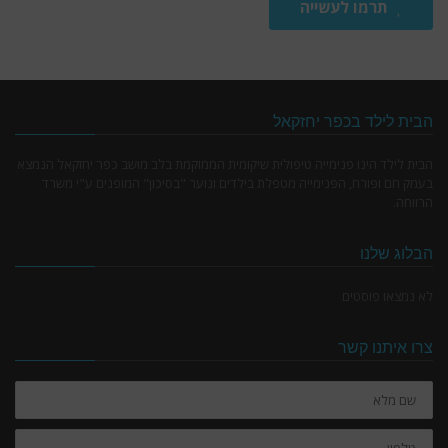
תרמו לעשייה
הבית לילד בכפר יחזקאל
הבית לילד הינו פנימייה טיפולית שיקומית הממוקמת בלב מושב כפר יחזקאל הנמצא
בעמק חם ופורח, הפנימייה מטפלת בילדים ונוער "בסיכון" המופנים ע"י משרד
הרווחה.
הבלוג שלנו
לא נמצאו פוסטים
צרו איתנו קשר
שם
מלא
טלפון