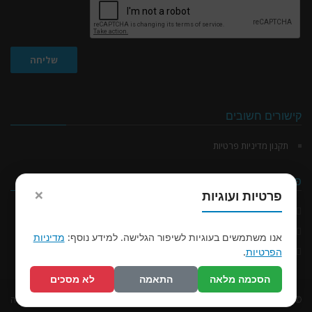
שליחה
קישורים חשובים
תקנון מדיניות פרטיות
פרטי יצירת קשר
×
פרטיות ועוגיות
04-6532155
04-6531635
אנו משתמשים בעוגיות לשיפור הגלישה. למידע נוסף:
מדיניות
הפרטיות
.
בית זינגר מושב כפר יחזקאל ד.נ. גלבוע מיקוד 18925
הסכמה מלאה
התאמה
לא מסכים
© כל הזכויות שמורות לבית זינגר
האתר הוקם ע"י חברת ספארק מדיה