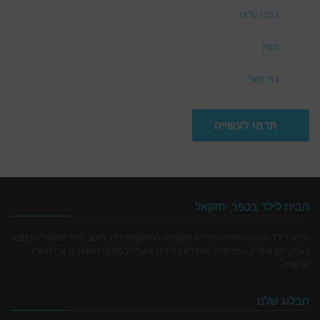
כתבו עלינו
מגזין
צור קשר
תרמו לעשייה
הבית לילד בכפר יחזקאל
הבית לילד הינו פנימייה טיפולית שיקומית הממוקמת בלב מושב כפר יחזקאל הנמצא
בעמק חם ופורח, הפנימייה מטפלת בילדים ונוער "בסיכון" המופנים ע"י משרד
הרווחה.
הבלוג שלנו