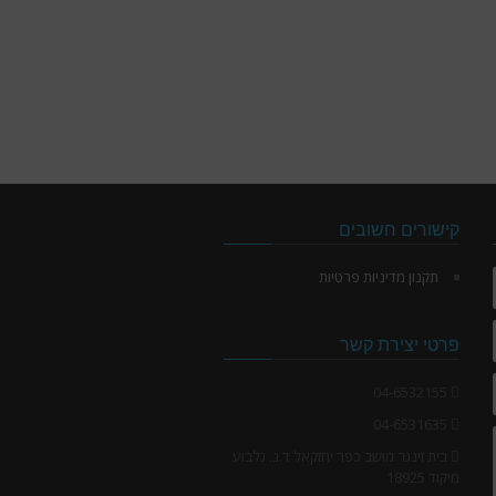
קישורים חשובים
תקנון מדיניות פרטיות
פרטי יצירת קשר
04-6532155
04-6531635
בית זינגר מושב כפר יחזקאל ד.נ. גלבוע
מיקוד 18925