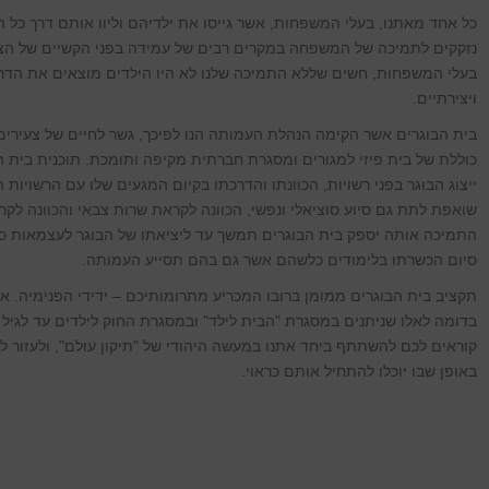
כל אחד מאתנו, בעלי המשפחות, אשר גייסו את ילדיהם וליוו אותם דרך כל
נזקקים לתמיכה של המשפחה במקרים רבים של עמידה בפני הקשיים של הצבא
בעלי המשפחות, חשים שללא התמיכה שלנו לא היו הילדים מוצאים את הדרך
ויצירתיים.
בית הבוגרים אשר הקימה הנהלת העמותה הנו לפיכך, גשר לחיים של צעירים 
כוללת של בית פיזי למגורים ומסגרת חברתית מקיפה ותומכת. תוכנית בית ה
ייצוג הבוגר בפני רשויות, הכוונתו והדרכתו בקיום המגעים שלו עם הרשויות
שואפת לתת גם סיוע סוציאלי ונפשי, הכוונה לקראת שרות צבאי והכוונה ל
התמיכה אותה יספק בית הבוגרים תמשך עד ליציאתו של הבוגר לעצמאות כא
סיום הכשרתו בלימודים כלשהם אשר גם בהם תסייע העמותה.
תקציב בית הבוגרים ממומן ברובו המכריע מתרומותיכם – ידידי הפנימיה. א
בדומה לאלו שניתנים במסגרת "הבית לילד" ובמסגרת החוק לילדים עד לגיל ה
קוראים לכם להשתתף ביחד אתנו במעשה היהודי של "תיקון עולם", ולעזור לנ
באופן שבו יוכלו להתחיל אותם כראוי.