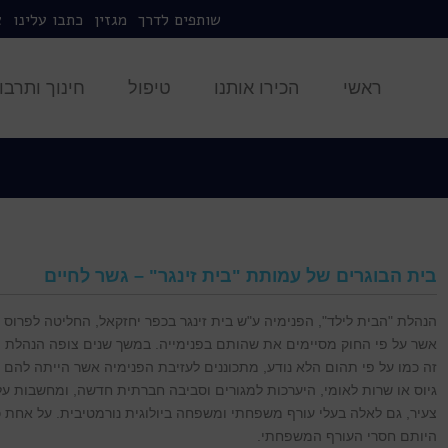
שותפים לדרך
מגזין
כתבו עלינו
צ
ראשי
הכירו אותנו
טיפול
חינוך ותרבו
בית הבוגרים של עמותת "בית זינגר" – גשר לחיים
הנהלת "הבית לילד", הפנימיה ע"ש בית זינגר בכפר יחזקאל, החליטה לפרוס
אשר על פי החוק מסיימים את שהותם בפנימייה. במשך שנים צופה הנהלת 
זה כמו על פי תהום הלא נודע, מתכוננים לעזיבת הפנימיה אשר הייתה להם
גיוס או שרות לאומי, היערכות למגורים וסביבה חברתית חדשה, ומחשבות ע
צעיר, גם לאלה בעלי עורף משפחתי ומשפחה ביולוגית נורמטיבית. על אחת 
היותם חסרי העורף המשפחתי.