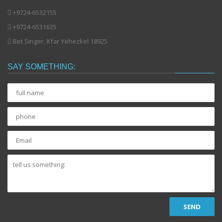
+9724-6532155
+9724-6531635
Bet Singer, Kfar Yehezkel 18925
SAY SOMETHING:
full
name
phone
Email
tell
us
something:
SEND