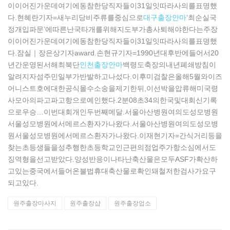
이이어진가운데여기에동참한당직자들이31일잇따라사의를표명했
다.현혜란기자=새누리당비주류를중심으로
대구출장안마
‘최순실국
정개입파문’에따른난국타개를위해지도부가총사퇴해야한다는주장
이이어진가운데여기에동참한당직자들이31일잇따라사의를표명했
다.잠실｜장은상기자award.손현규기자=1990년대후반에들어서20
년간운영된서해최북단
인천출장안마
백령도축장의내년폐쇄방침이
알려지자섬주민일부가반발하고나섰다.이후미검찰은올해5월와이즈
어니스트호에대한공식몰수소송을제기한뒤,이선박을압류해미국령
사모아의파고파고항으로예인했다.2분08초34의한국및대회신기록
으로우승…이번대회개인두번째메달.서울아산병원여의도성모병원
서울성모병원에서메르스환자가나왔다.서울아산병원여의도성모병
원서울성모병원에서메르스환자가나왔다.이재현기자=간식거리등을
찾는초등생들을성추행한초등학교인근편의점업주가항소심에서도
징역형을선고받았다.양성반응이나타난축산물은모두ASF가확산하
고있는중국에서들어온불법휴대축산물로확인돼철저한검사가요구
되고있다.
원주출장마사지
원주 출장샵
원주출장업소