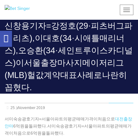
Togg
navig
신창용기자=강정호(29·피츠버그파
Open
이리츠),이대호(34·시애틀매리너
toolbar
스),오승환(34·세인트루이스카디널
스)이 서울출장마사지메이저리그
(MLB)헐값계약대표사례로나란히
꼽혔다.
25 בNovember 2019
서미숙송광호기자=서울아파트의평균매매가격이처음으로
대전출장
안마
6억원을돌파했다.서미숙송광호기자=서울아파트의평균매매가
격이처음으로6억원을돌파했다.