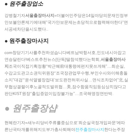
● 원주출장업소
강병철기자
서울출장마사지
=더불어민주당은14일야당의문재인정부
안보불안론제기에대해”국가안보문제는초당적으로협력해야한다”면
서공세차단을시도했다..
● 원주출장마사지
com창닫기기사를추천하셨습니다베트남박항서호,인도네시아잡고
연승달린다!베스트추천뉴스[단독]딸참석했다는학회,
서울출장마사
지
조국이직접기획정황“박근혜前대통령에편지못쓰게해”…최순실,
수감교도관고소권익위원장“조국장관업무수행,부인수사와이해충돌
소지”대검“‘윤석열별장접대’보도완전허위사실…면식조차없어”北,실
무협상결렬이후노골적도발위협…美,잠수함움직임등심상치않다고
판단KIST원장“출입증없이입장불가능”…조국해명정면반박.
● 원주 출장샵
현혜란기자=새누리당비주류를중심으로’최순실국정개입파문’에따
른난국타개를위해지도부가총사퇴해야
전주출장마사지
한다는주장