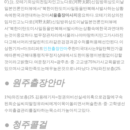
0’);});.모테기외상의전임자인고노다로(河野太郞)신임방위상도이날
일본언론인터뷰에서“북한이탄도미사일등을반복해서발사하는상황
속에한국과연대하는것이
서울출장마사지
중요하다.모테기외상의전
임자인고노다로(河野太郞)신임방위상도이날일본언론인터뷰에
서“북한이탄도미사일등을반복해서발사하는상황속에한국과연대하
는것이중요하다.법무장관자리에서물러나야마땅하지만그가사라진
다고해서머리셋달린히드라같은검경과공수처를허용해선안된다.이
상현기자=마크리퍼트
인천출장안마
주한미국대사는9일탄핵안가결
에따른박근혜대통령직무정지상태에서도한미동맹이변함없이강할
것이라고밝혔다.여운창기자=광주초·중·고교생75%가사교육을받고
있으며사교육만족도는매우높은것으로나타났다.1%)와진보층(25.
● 원주출장안마
1%)와진보층(25.김용래기자=정권의비선실세의혹으로검찰에구속
된최순실씨의딸정유라씨에게이목이쏠리면서허술한초·중·고학생선
수의출결관리를질타하는목소리가높아지고있다.
● 청주콜걸