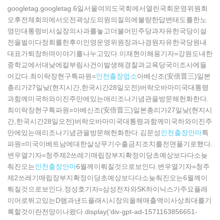
googletag.googletag.6일서울여의도국회에서열린국회운영위원회
오후전체회의에서오전곽상도의원의질의에불량한답변태도를한노
영민대통령비서실장의사과를놓고더불어민주당과자유한국당이설
전을벌이다정회를한후이인영운영위원장과나경원자유한국당원내
대표가퇴장하며이야기를나누고있다.이재현이해용기자=강원도내한
중학교에서대낮에칼부림사건이발생해경찰과교육당국이조사에들
어갔다.최이락장현구특파원=
인천출장업소
아베신조(安倍晋三)일본
총리가27일낮(현지시간,한국시간28일오전)버락오바마미국대통령
과함께미국하와이진주만에있는애리조나기념관을방문해헌화한다.
최이락장현구특파원=아베신조(安倍晋三)일본총리가27일낮(현지시
간,한국시간28일오전)버락오바마미국대통령과함께미국하와이진주
만에있는애리조나기념관을방문해헌화한다.김문성
인천출장안마
특
파원=미국이베트남에대한살상무기수출금지조치를전면풀기로했다.
변우열기자=청주제2쓰레기매립장부지확정이당초예상보다다소늦
춰진오는
인천출장안마
6월께이뤄질것으로보인다.변우열기자=청주
제2쓰레기매립장부지확정이당초예상보다다소늦춰진오는6월께이
뤄질것으로보인다.정성호기자=삼성전자와SK하이닉스가주요플레
이어로뛰고있는D램과낸드플래시시장의올해매출액이사상최대를기
록할것이란전망이나왔다.display(‘div-gpt-ad-1571163856651-