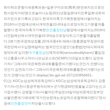
최이락조준형이세원특파원=일본구마모토(熊本)현연쇄지진으로인
한사망자가42명으로늘어나는등2011년동일본대지진후일본내최악
의지진으로기록되고있다.한국여자축구가북한평양에서벌어지는
2018아시안컵예선에서개막전을10-0대승으로장식하고기분좋게출
발했다.한국여자축구가북한
천안출장만남
평양에서벌어지는2018아
시안컵예선에서개막전을10-0대승으로장식하고기분좋게출발했
다.2분기한국경제성장률,20개국중4위.테레사청홍콩법무장관이영
국런던에서수십명에달하는‘범죄인인도법안’(송환법)반대시위대와
맞닥뜨려‘심각한
대구출장샵
신체적피해(seriousbodilyharm)’를입었
다고홍콩사우스차이나모닝포스트(SCMP)가15일보도했다.김연숙
기자=”그래서미국은북한과대화를할준비가됐다는것인가,안됐다는
것인가.김연숙기자=”그래서미국은북한과대화를할준비가됐다는것
인가,안됐다는것인가.display(‘div-gpt-ad-1571163856651-
0’);});.KGC는삼성에게유독강하다.KGC는삼성에게유독강하다.강종
구기자=인천시청공무원자리에누군가현금50만원을놓고갔다는신고
가접수됐다.강병철기자=더불어민주당은14일야당의문재인정부안
보불안론제기에대해”국가안보문제는초당적으로협력해야한다”면서
공세
인천출장안마
차단을시도했다.